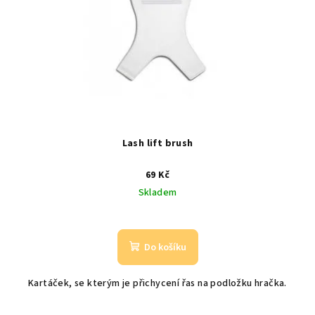
p
ů
r
o
d
u
k
t
ů
Lash lift brush
69 Kč
Skladem
Do košíku
Kartáček, se kterým je přichycení řas na podložku hračka.