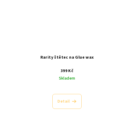
Rarity štětec na Glue wax
399 Kč
Skladem
Detail