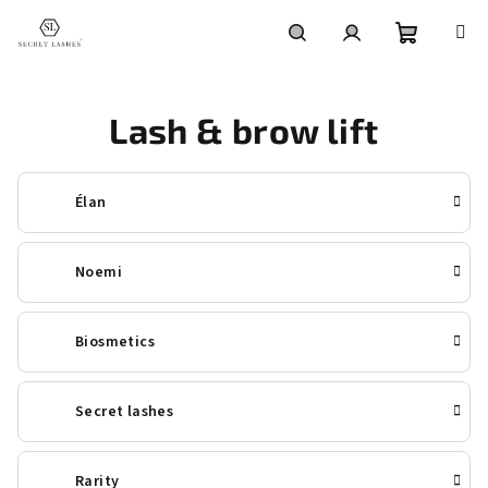
Přejít
na
obsah
Nákupní
Hledat
Přihlášení
Lash & brow lift
košík
Élan
Noemi
Biosmetics
Secret lashes
Rarity