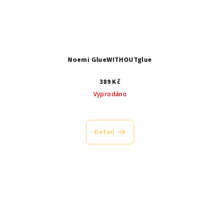
Noemi GlueWITHOUTglue
389 Kč
Vyprodáno
Detail