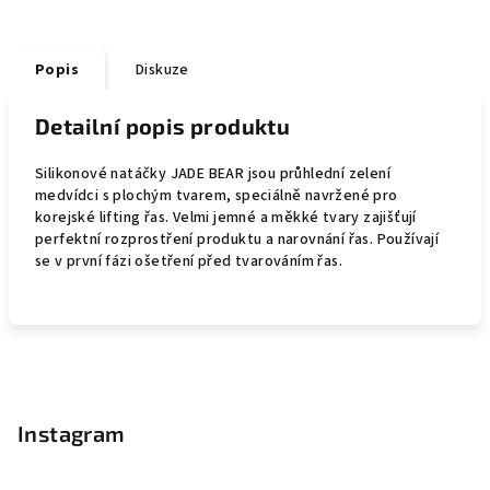
Popis
Diskuze
Detailní popis produktu
Silikonové natáčky JADE BEAR jsou průhlední zelení
medvídci s plochým tvarem, speciálně navržené pro
korejské lifting řas. Velmi jemné a měkké tvary zajišťují
perfektní rozprostření produktu a narovnání řas. Používají
se v první fázi ošetření před tvarováním řas.
Z
á
p
Instagram
a