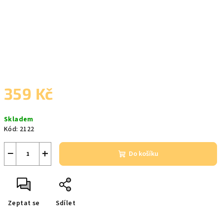
359 Kč
Měrná
Skladem
cena:
Kód:
2122
−
+
Do košíku
Zeptat se
Sdílet