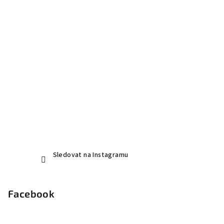
t
í
Sledovat na Instagramu
Facebook