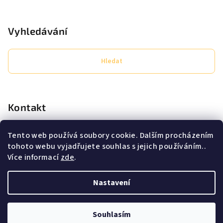
Vyhledávání
Hledat
Kontakt
eshop
@
secret-lashes.cz
Tento web používá soubory cookie. Dalším procházením
+420725638706
tohoto webu vyjadřujete souhlas s jejich používáním..
Pracovní doba PO - PÁ 9:00 - 16:00
Více informací
zde
.
Nastavení
Copyright 2026
Secret Lashes
. Všechna práva vyhrazena.
Souhlasím