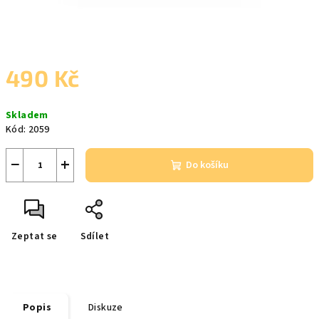
490 Kč
Měrná
Skladem
cena:
Kód:
2059
−
+
Do košíku
Zeptat se
Sdílet
Popis
Diskuze