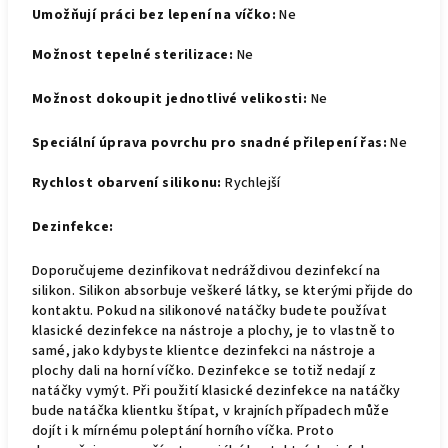
Umožňují práci bez lepení na víčko:
Ne
Možnost tepelné sterilizace:
Ne
Možnost dokoupit jednotlivé velikosti:
Ne
Speciální úprava povrchu pro snadné přilepení řas:
Ne
Rychlost obarvení silikonu:
Rychlejší
Dezinfekce:
Doporučujeme dezinfikovat nedráždivou dezinfekcí na
silikon. Silikon absorbuje veškeré látky, se kterými přijde do
kontaktu. Pokud na silikonové natáčky budete používat
klasické dezinfekce na nástroje a plochy, je to vlastně to
samé, jako kdybyste klientce dezinfekci na nástroje a
plochy dali na horní víčko. Dezinfekce se totiž nedají z
natáčky vymýt. Při použití klasické dezinfekce na natáčky
bude natáčka klientku štípat, v krajních případech může
dojít i k mírnému poleptání horního víčka. Proto