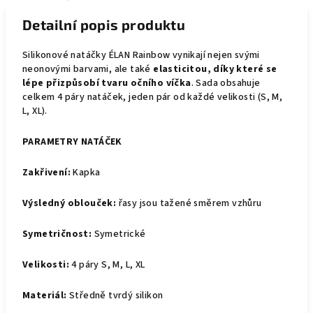
Detailní popis produktu
Silikonové natáčky ÉLAN Rainbow vynikají nejen svými
neonovými barvami, ale také
elasticitou, díky které se
lépe přizpůsobí tvaru očního víčka
. Sada obsahuje
celkem 4 páry natáček, jeden pár od každé velikosti (S, M,
L, XL).
PARAMETRY NATÁČEK
Zakřivení:
Kapka
Výsledný oblouček:
řasy jsou tažené směrem vzhůru
Symetričnost:
Symetrické
Velikosti:
4 páry S, M, L, XL
Materiál:
Středně tvrdý silikon