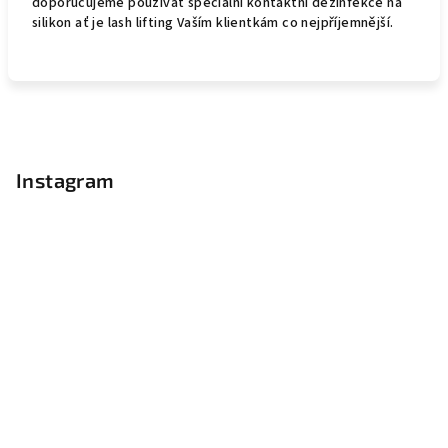
doporučujeme používat speciální kontaktní dezinfekce na
silikon ať je lash lifting Vaším klientkám co nejpříjemnější.
Z
á
p
Instagram
a
t
í