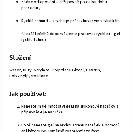
Žádné odlepování
– drží pevně po celou dobu
procedury
Rychlé schnutí
– zrychluje práci zkušeným stylistkám
(U začátečníků doporučujeme pracovat rychleji – gel
rychle tuhne)
Složení:
Water, Butyl Acrylate, Propylene Glycol, Dextrin,
Polyvinylpyrrolidone
Jak používat:
Naneste malé množství gelu na
silikonové natáčky
a
připevněte je na víčka
Poté naneste gel na
vrchní stranu natáček
a pomocí
aplikátoru rovnoměrně rozprostřete řasy