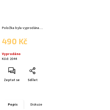
Položka byla vyprodána…
490 Kč
Měrná
Vyprodáno
cena:
Kód:
2044
Zeptat se
Sdílet
Popis
Diskuze