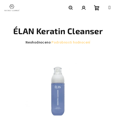
Přejít
na
obsah
Nákupní
Hledat
Přihlášení
ÉLAN Keratin Cleanser
košík
Průměrné
Neohodnoceno
Podrobnosti hodnocení
hodnocení
produktu
je
0,0
z
5
hvězdiček.