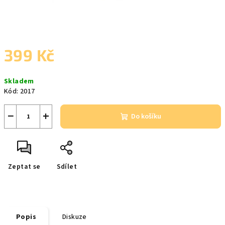
399 Kč
Měrná
Skladem
cena:
Kód:
2017
−
+
Do košíku
Zeptat se
Sdílet
Popis
Diskuze