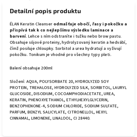
Detailní popis produktu
ÉLAN Keratin Cleanser
odmašťuje obočí, řasy i pokožku a
přispívá tak k co nejlepšímu výsledku laminace a
barvení
. Lehce s ním odstraníte i tužku nebo brow pastu.
Obsahuje sójové proteiny, hydrolyzovaný keratin a hedvábí,
čímž posiluje chloupky.
Sorbitol a urea hydratují a vyživují
pokožku. Tonikum je vhodné pro všechny typy pleti.
Balení obsahuje 200ml
Složení:
AQUA, POLYSORBATE 20, HYDROLYZED SOY
PROTEIN, TREHALOSE, HYDROLYZED SILK, SORBITOL, LAURYL
GLUCOSIDE, DISODIUM, COCOAMPHODIACETATE, UREA,
KERATIN, PHENOXYETHANOL, ETHYLHEXYLGLYCERIN,
BENZOPHENONE-4, SODIUM CHLORIDE, SODIUM SULFATE,
PARFUM, BENZYL SALICYLATE, CITRONELLOL, HEXYL
CINNAMAL, LIMONENE, LINALOOL, CI 28440.