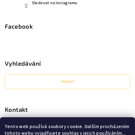
Sledovat na Instagramu
Facebook
Vyhledávání
Hledat
Kontakt
eshop
@
secret-lashes.cz
Tento web používá soubory cookie. Dalším procházením
+420725638706
tohoto webu vyjadřujete souhlas s jejich používáním..