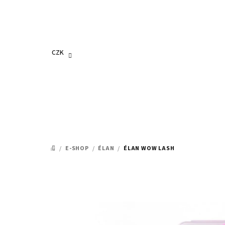
Přejít
na
obsah
CZK
/
E-SHOP
/
ÉLAN
/
ÉLAN WOW LASH
DOMŮ