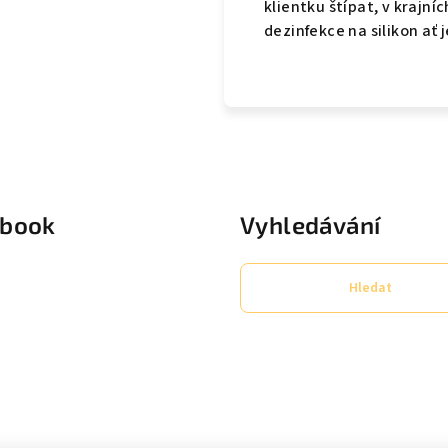
klientku štípat, v krajn
dezinfekce na silikon ať 
ebook
Vyhledávání
Hledat