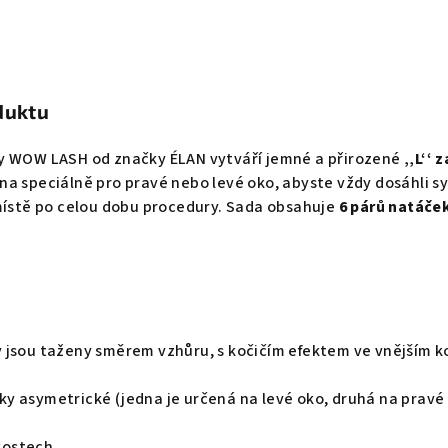
duktu
y WOW LASH od značky ÉLAN vytváří jemné a přirozené
‚‚L‘‘ 
a speciálně pro pravé nebo levé oko, abyste vždy dosáhli sy
 místě po celou dobu procedury. Sada obsahuje
6 párů natáček
 jsou taženy směrem vzhůru, s kočičím efektem ve vnějším 
y asymetrické (jedna je určená na levé oko, druhá na pravé 
ikostech