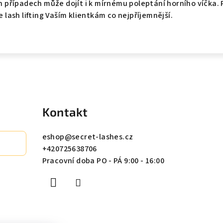
ích případech může dojít i k mírnému poleptání horního víčka
je lash lifting Vaším klientkám co nejpříjemnější.
Kontakt
eshop
@
secret-lashes.cz
+420725638706
Pracovní doba PO - PÁ 9:00 - 16:00