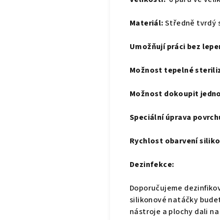
Materiál:
Středně tvrdý s
Umožňují práci bez lepen
Možnost tepelné sterili
Možnost dokoupit jednot
Speciální úprava povrchu
Rychlost obarvení silik
Dezinfekce:
Doporučujeme dezinfikova
silikonové natáčky budet
nástroje a plochy dali n