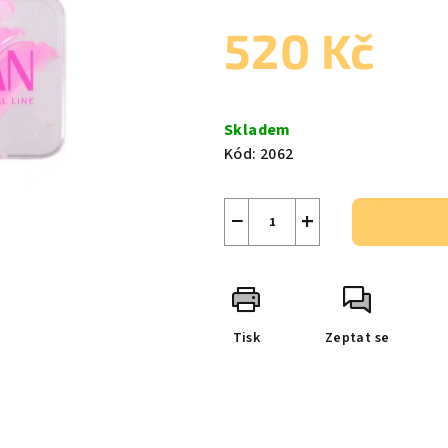
produktu
520 Kč
je
0,0
z
Měrná
5
cena:
Skladem
hvězdiček.
Kód:
2062
−
+
Tisk
Zeptat se