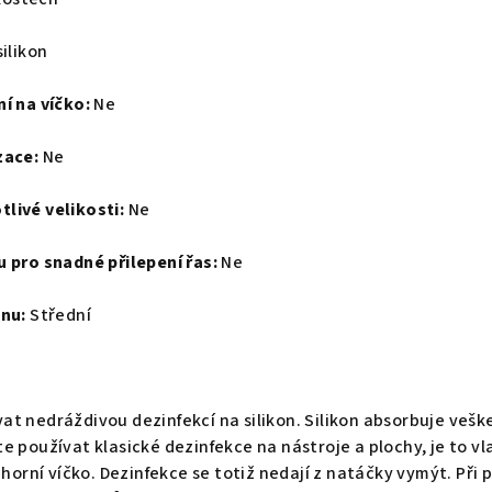
ilikon
í na víčko:
Ne
zace:
Ne
livé velikosti:
Ne
 pro snadné přilepení řas:
Ne
onu:
Střední
t nedráždivou dezinfekcí na silikon. Silikon absorbuje veške
e používat klasické dezinfekce na nástroje a plochy, je to vl
a horní víčko. Dezinfekce se totiž nedají z natáčky vymýt. Př