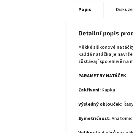
Popis
Diskuze
Detailní popis pro
Měkké silikonové natáčk
Každá natáčka je navržen
zůstávají spolehlivě na
PARAMETRY NATÁČEK
Zakřivení:
Kapka
Výsledný oblouček:
Řasy
Symetričnost:
Anatomick
Velikosti:
6 párů ve vel