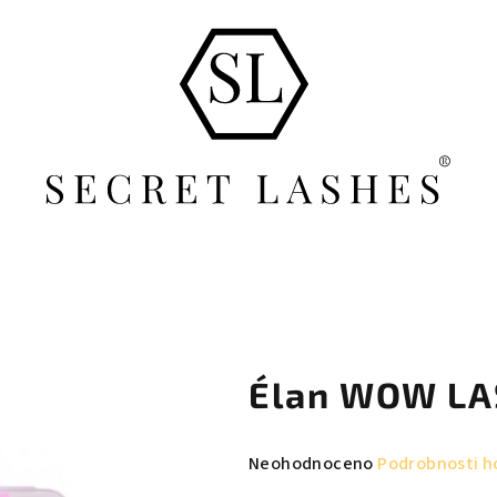
Élan WOW L
Průměrné
Neohodnoceno
Podrobnosti h
hodnocení