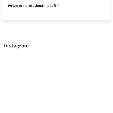
Pouze pro profesionální použití.
Z
á
p
Instagram
a
t
í