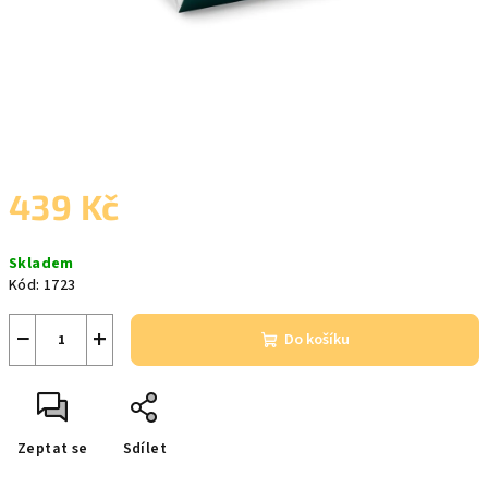
439 Kč
Měrná
Skladem
cena:
Kód:
1723
−
+
Do košíku
Zeptat se
Sdílet