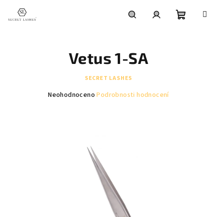
Přejít
na
obsah
Nákupní
Hledat
Přihlášení
Vetus 1-SA
košík
SECRET LASHES
Průměrné
Neohodnoceno
Podrobnosti hodnocení
hodnocení
produktu
je
0,0
z
5
hvězdiček.