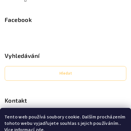
Facebook
Vyhledávání
Hledat
Kontakt
eshop
@
secret-lashes.cz
Tento web používá soubory cookie. Dalším procházením
+420725638706
tohoto webu vyjadřujete souhlas s jejich používáním..
Pracovní doba PO - PÁ 9:00 - 16:00
Více informací
zde
.