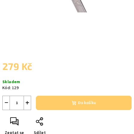
279 Kč
Měrná
Skladem
cena:
Kód:
129
−
+
Do košíku
Zeptat se
Sdílet