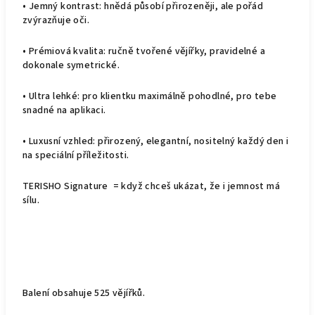
•
Jemný kontrast:
hnědá působí přirozeněji, ale pořád
zvýrazňuje oči.
•
Prémiová kvalita:
ručně tvořené vějířky, pravidelné a
dokonale symetrické.
•
Ultra lehké:
pro klientku maximálně pohodlné, pro tebe
snadné na aplikaci.
•
Luxusní vzhled:
přirozený, elegantní, nositelný každý den i
na speciální příležitosti.
TERISHO Signature = když chceš ukázat, že i jemnost má
sílu.
Balení obsahuje 525 vějířků.