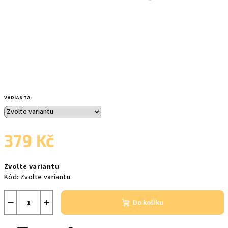
VARIANTA:
379 Kč
Měrná
Zvolte variantu
cena:
Kód:
Zvolte variantu
−
+
Do košíku