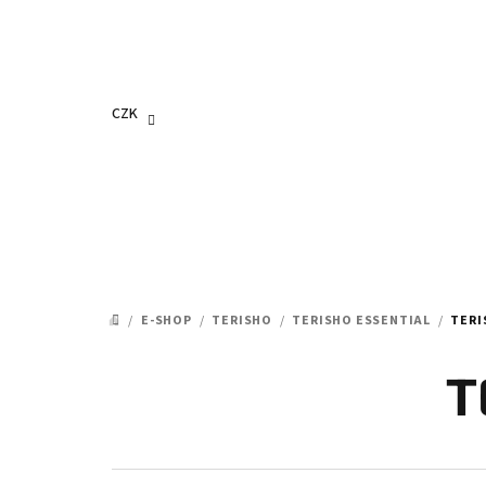
Přejít
na
obsah
CZK
/
E-SHOP
/
TERISHO
/
TERISHO ESSENTIAL
/
TERI
DOMŮ
T