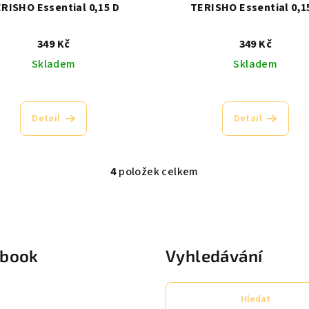
RISHO Essential 0,15 D
TERISHO Essential 0,1
349 Kč
349 Kč
Skladem
Skladem
Průměrné
Průměrné
hodnocení
hodnocení
Detail
Detail
produktu
produktu
je
je
5,0
5,0
z
4
položek celkem
z
O
5
5
v
hvězdiček.
hvězdiček
l
á
ebook
Vyhledávání
d
a
c
Hledat