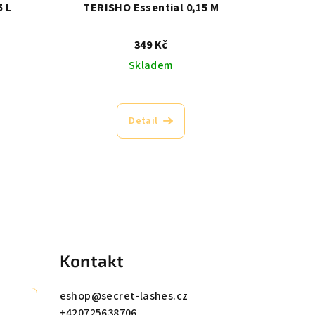
5 L
TERISHO Essential 0,15 M
349 Kč
Skladem
Průměrné
hodnocení
Detail
produktu
je
5,0
z
5
.
hvězdiček.
Kontakt
eshop
@
secret-lashes.cz
+420725638706