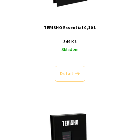
TERISHO Essential 0,10 L
349 Kč
Skladem
Průměrné
hodnocení
produktu
Detail
je
5,0
z
5
hvězdiček.