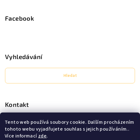
Facebook
Vyhledávání
Hledat
Kontakt
eshop
@
secret-lashes.cz
Tento web používá soubory cookie. Dalším procházením
+420725638706
tohoto webu vyjadřujete souhlas s jejich používáním..
Pracovní doba PO - PÁ 9:00 - 16:00
Více informací
zde
.