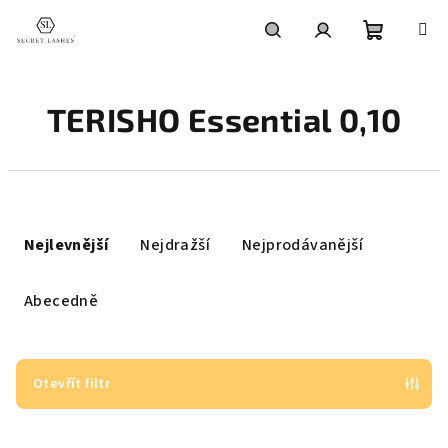
Přejít
na
obsah
Nákupní
Hledat
Přihlášení
TERISHO Essential 0,10
košík
Ř
a
Nejlevnější
Nejdražší
Nejprodávanější
z
e
Abecedně
n
í
p
Otevřít filtr
r
V
o