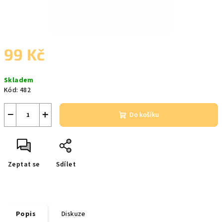
99 Kč
Měrná
Skladem
cena:
Kód:
482
−
+
Do košíku
Zeptat se
Sdílet
Popis
Diskuze