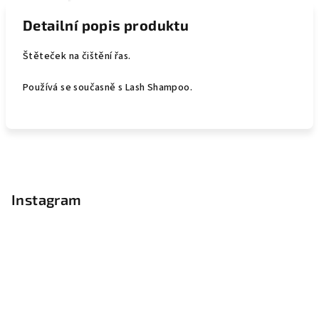
Detailní popis produktu
Štěteček na čištění řas.
Používá se současně s Lash Shampoo.
Z
á
p
Instagram
a
t
í