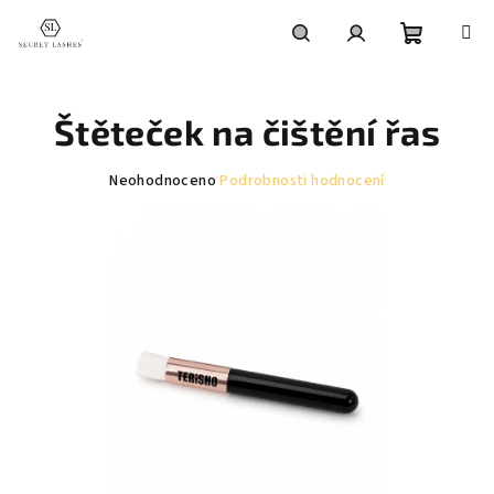
Přejít
na
obsah
Nákupní
Hledat
Přihlášení
Štěteček na čištění řas
košík
Průměrné
Neohodnoceno
Podrobnosti hodnocení
hodnocení
produktu
je
0,0
z
5
hvězdiček.