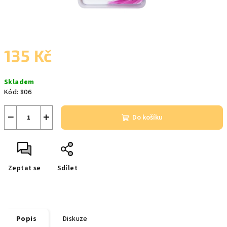
135 Kč
Měrná
Skladem
cena:
Kód:
806
−
+
Do košíku
Zeptat se
Sdílet
Popis
Diskuze