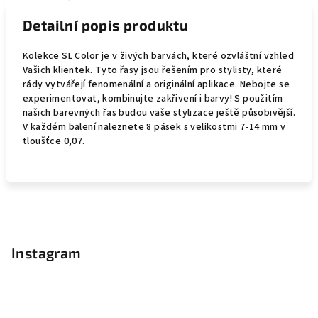
Detailní popis produktu
Kolekce SL Color je v živých barvách, které ozvláštní vzhled
Vašich klientek. Tyto řasy jsou řešením pro stylisty, které
rády vytvářejí fenomenální a originální aplikace. Nebojte se
experimentovat, kombinujte zakřivení i barvy! S použitím
našich barevných řas budou vaše stylizace ještě působivější.
V každém balení naleznete 8 pásek s velikostmi 7-14 mm v
tloušťce 0,07.
Z
á
p
Instagram
a
t
í