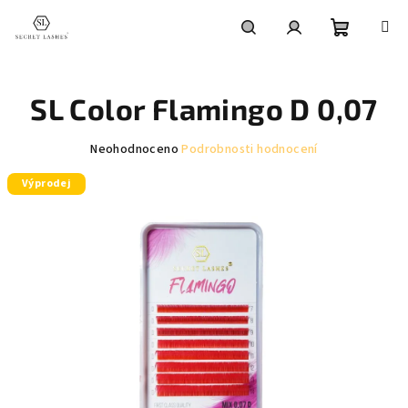
Přejít
na
obsah
Nákupní
Hledat
Přihlášení
SL Color Flamingo D 0,07
košík
Průměrné
Neohodnoceno
Podrobnosti hodnocení
hodnocení
Výprodej
produktu
je
0,0
z
5
hvězdiček.