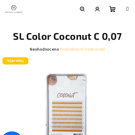
Přejít
na
obsah
Nákupní
Hledat
Přihlášení
SL Color Coconut C 0,07
košík
Průměrné
Neohodnoceno
Podrobnosti hodnocení
hodnocení
Výprodej
produktu
je
0,0
z
5
hvězdiček.