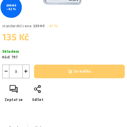
235 Kč
–42 %
standardní cena:
235 Kč
–42 %
135 Kč
Měrná
Skladem
cena:
Kód:
797
−
+
Do košíku
Zeptat se
Sdílet