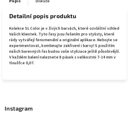
Popis
Diskuze
Detailní popis produktu
Kolekce SL Color je v živých barvách, které ozvláštní vzhled
Vašich klientek. Tyto řasy jsou řešením pro stylisty, které
rády vytvářejí fenomenální a originální aplikace. Nebojte se
experimentovat, kombinujte zakřivení i barvy! S použitím
našich barevných řas budou vaše stylizace ještě působivější.
V každém balení naleznete 8 pásek s velikostmi 7-14 mm v
tloušťce 0,07.
Z
á
p
Instagram
a
t