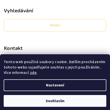
Vyhledávání
Hledat
Kontakt
eshop
@
secret-lashes.cz
Tento web používá soubory cookie. Dalším procházením
+420725638706
tohoto webu vyjadřujete souhlas s jejich používáním..
Pracovní doba PO - PÁ 9:00 - 16:00
Více informací
zde
.
Nastavení
Copyright 2026
Secret Lashes
. Všechna práva vyhrazena.
Souhlasím
Vytvořil Shoptet