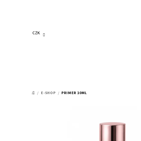
Přejít
na
obsah
CZK
/
E-SHOP
/
PRIMER 10ML
DOMŮ