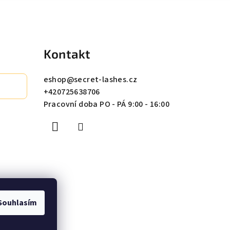
Kontakt
eshop
@
secret-lashes.cz
+420725638706
Pracovní doba PO - PÁ 9:00 - 16:00
Souhlasím