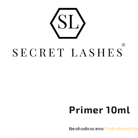
Primer 10ml
Průměrné
Neohodnoceno
Podrobnosti h
hodnocení