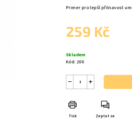
produktu
Primer pro lepší přilnavost um
je
0,0
259 Kč
z
5
hvězdiček.
Měrná
cena:
Skladem
Kód:
200
−
+
Tisk
Zeptat se