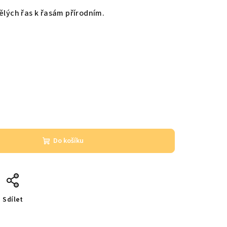
ělých řas k řasám přírodním.
Do košíku
Sdílet