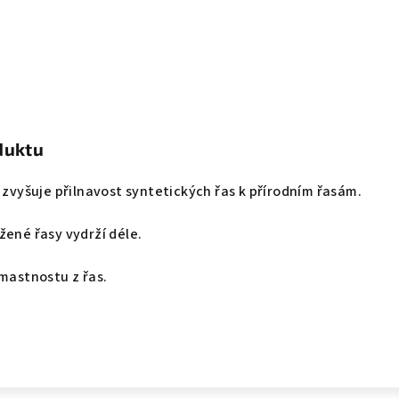
duktu
á zvyšuje přilnavost syntetických řas k přírodním řasám.
žené řasy vydrží déle.
 mastnostu z řas.