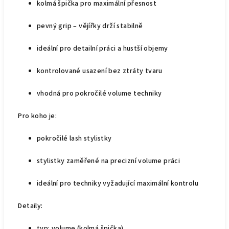
kolmá špička pro maximální přesnost
pevný grip – vějířky drží stabilně
ideální pro detailní práci a hustší objemy
kontrolované usazení bez ztráty tvaru
vhodná pro pokročilé volume techniky
Pro koho je:
pokročilé lash stylistky
stylistky zaměřené na precizní volume práci
ideální pro techniky vyžadující maximální kontrolu
Detaily:
typ: volume (kolmá špička)