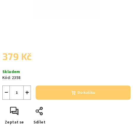
379 Kč
Měrná
Skladem
cena:
Kód:
2358
−
+
Do košíku
Zeptat se
Sdílet