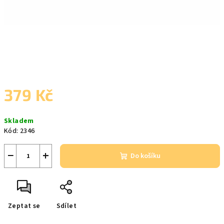
379 Kč
Měrná
Skladem
cena:
Kód:
2346
−
+
Do košíku
Zeptat se
Sdílet