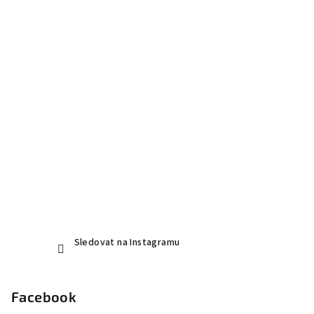
a
t
í
Sledovat na Instagramu
Facebook