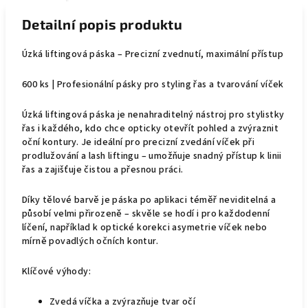
Detailní popis produktu
Úzká liftingová páska – Precizní zvednutí, maximální přístup
600 ks | Profesionální pásky pro styling řas a tvarování víček
Úzká liftingová páska je nenahraditelný nástroj pro stylistky
řas i každého, kdo chce opticky otevřít pohled a zvýraznit
oční kontury. Je ideální pro precizní zvedání víček při
prodlužování a lash liftingu – umožňuje snadný přístup k linii
řas a zajišťuje čistou a přesnou práci.
Díky tělové barvě je páska po aplikaci téměř neviditelná a
působí velmi přirozeně – skvěle se hodí i pro každodenní
líčení, například k optické korekci asymetrie víček nebo
mírně povadlých očních kontur.
Klíčové výhody:
Zvedá víčka a zvýrazňuje tvar očí