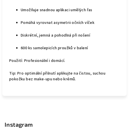
Umožňuje snadnou aplikaci umělých řas
Pomáhá vyrovnat asymetrii očních víček
Diskrétní, jemná a pohodlná při nošení
600 ks
samolepicích proužků v balení
Použití:
Profesionální i domácí.
Tip:
Pro optimální přilnutí aplikujte na čistou, suchou
pokožku bez make-upu nebo krémů.
Z
á
p
Instagram