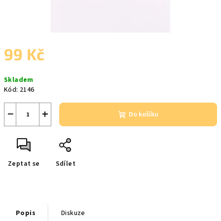
99 Kč
Měrná
Skladem
cena:
Kód:
2146
−
+
Do košíku
Zeptat se
Sdílet
Popis
Diskuze