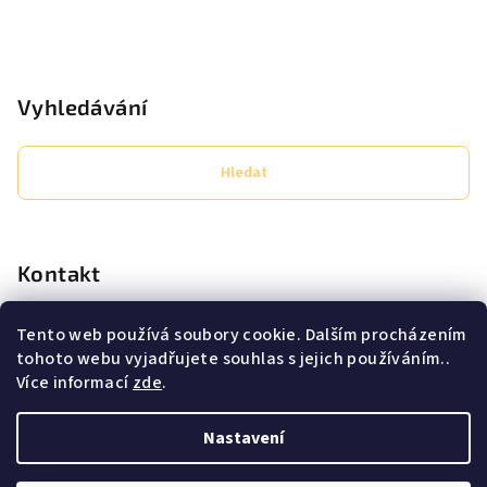
Vyhledávání
Hledat
Kontakt
eshop
@
secret-lashes.cz
Tento web používá soubory cookie. Dalším procházením
+420725638706
tohoto webu vyjadřujete souhlas s jejich používáním..
Pracovní doba PO - PÁ 9:00 - 16:00
Více informací
zde
.
Nastavení