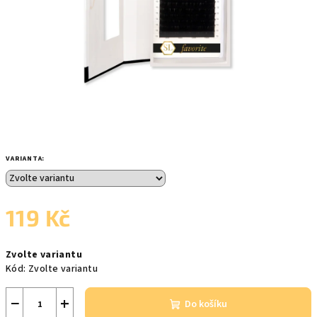
VARIANTA:
119 Kč
Měrná
Zvolte variantu
cena:
Kód:
Zvolte variantu
−
+
Do košíku