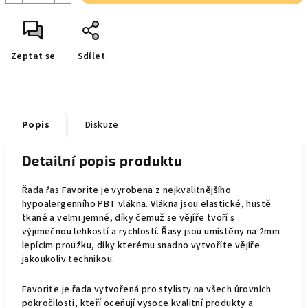
Zeptat se
Sdílet
Popis
Diskuze
Detailní popis produktu
Řada řas Favorite je vyrobena z nejkvalitnějšího
hypoalergenního PBT vlákna. Vlákna jsou elastické, hustě
tkané a velmi jemné, díky čemuž se vějíře tvoří s
výjimečnou lehkostí a rychlostí. Řasy jsou umístěny na 2mm
lepícím proužku, díky kterému snadno vytvoříte vějíře
jakoukoliv technikou.
Favorite je řada vytvořená pro stylisty na všech úrovních
pokročilosti, kteří oceňují vysoce kvalitní produkty a