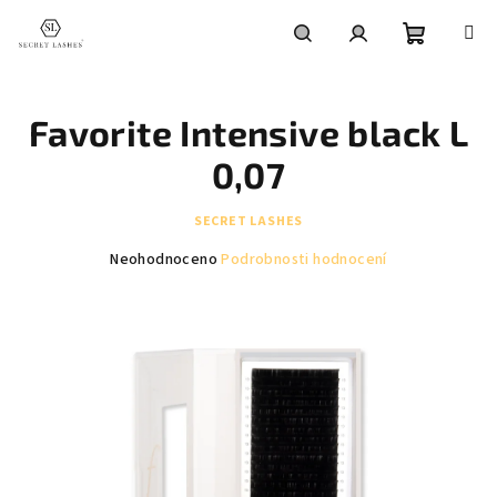
Přejít
na
obsah
Nákupní
Hledat
Přihlášení
Favorite Intensive black L
košík
0,07
SECRET LASHES
Průměrné
Neohodnoceno
Podrobnosti hodnocení
hodnocení
produktu
je
0,0
z
5
hvězdiček.