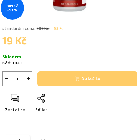
309 Kč
–93 %
standardní cena:
309 Kč
–93 %
19 Kč
Měrná
Skladem
cena:
Kód:
1843
−
+
Do košíku
Zeptat se
Sdílet