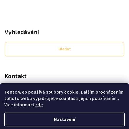
Vyhledávání
Hledat
Kontakt
eshop
@
secret-lashes.cz
Tento web používá soubory cookie. Dalším procházením
+420725638706
tohoto webu vyjadřujete souhlas s jejich používáním..
Pracovní doba PO - PÁ 9:00 - 16:00
Více informací
zde
.
Nastavení