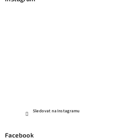
a
t
í
Sledovat na Instagramu
Facebook