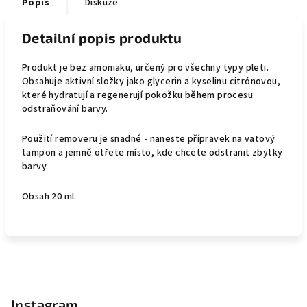
Popis
Diskuze
Detailní popis produktu
Produkt je bez amoniaku, určený pro všechny typy pleti.
Obsahuje aktivní složky jako glycerin a kyselinu citrónovou,
které hydratují a regenerují pokožku během procesu
odstraňování barvy.
Použití removeru je snadné - naneste přípravek na vatový
tampon a jemně otřete místo, kde chcete odstranit zbytky
barvy.
Obsah 20 ml.
Z
á
p
Instagram